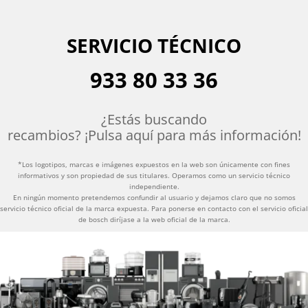
SERVICIO TÉCNICO
933 80 33 36
¿Estás
buscando
recambios?
¡Pulsa
aquí
para
más
información
!
*Los logotipos, marcas e imágenes expuestos en la web son únicamente con fines
informativos y son propiedad de sus titulares. Operamos como un servicio técnico
independiente.
En ningún momento pretendemos confundir al usuario y dejamos claro que no somos
servicio técnico oficial de la marca expuesta. Para ponerse en contacto con el servicio oficial
de bosch diríjase a la web oficial de la marca.