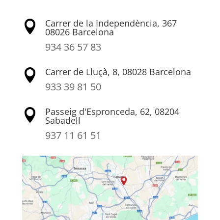
Carrer de la Independència, 367

08026 Barcelona
934 36 57 83
Carrer de Lluçà, 8, 08028 Barcelona

933 39 81 50
Passeig d'Espronceda, 62, 08204

Sabadell
937 11 61 51